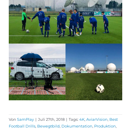
Von
SamPlay
|
Juli 27th, 2018
|
Tags:
4K
,
AviarVision
,
Best
Football Drills
,
Bewegtbild
,
Dokumentation
,
Produktion
,