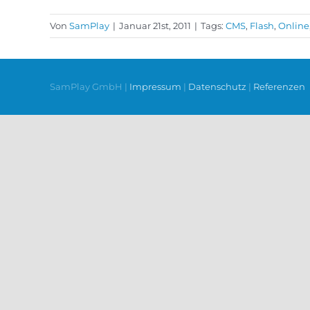
Von
SamPlay
|
Januar 21st, 2011
|
Tags:
CMS
,
Flash
,
Online
SamPlay GmbH |
Impressum
|
Datenschutz
|
Referenzen