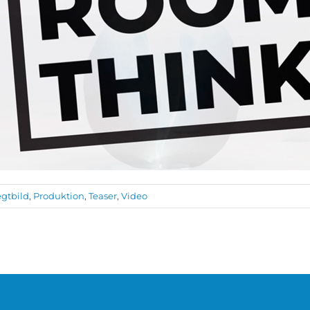
gtbild
,
Produktion
,
Teaser
,
Video