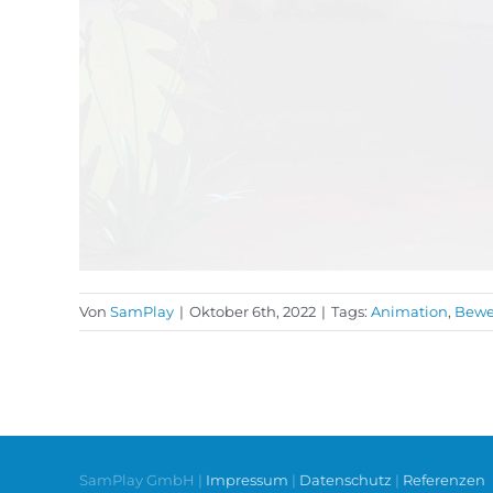
Von
SamPlay
|
Oktober 6th, 2022
|
Tags:
Animation
,
Bewe
SamPlay GmbH |
Impressum
|
Datenschutz
|
Referenzen