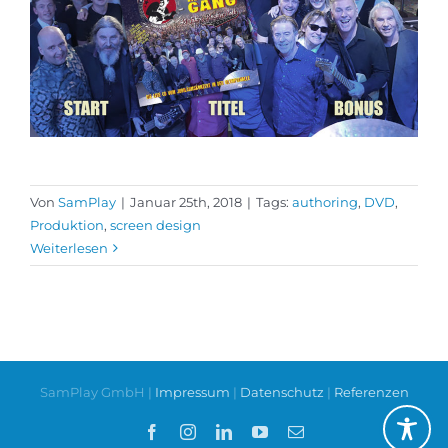
Von
SamPlay
|
Januar 25th, 2018
|
Tags:
authoring
,
DVD
,
Produktion
,
screen design
Weiterlesen
SamPlay GmbH |
Impressum
|
Datenschutz
|
Referenzen
Facebook
Instagram
LinkedIn
YouTube
E-
Mail