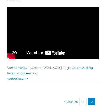
Von
SamPlay
|
Oktober 23rd, 2020
|
Tags:
Color Grading
,
Produktion
,
Review
Weiterlesen
Zurück
1
2