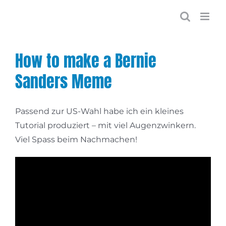
Zum
Inhalt
springen
How to make a Bernie
Sanders Meme
Passend zur US-Wahl habe ich ein kleines
Tutorial produziert – mit viel Augenzwinkern.
Viel Spass beim Nachmachen!