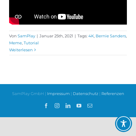
Von
SamPlay
|
Januar 25th, 2021
|
Tags:
4K
,
Bernie Sanders
,
Meme
,
Tutorial
Weiterlesen
SamPlay GmbH |
Impressum
|
Datenschutz
|
Referenzen
Facebook
Instagram
LinkedIn
YouTube
E-
Mail