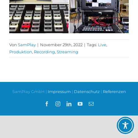
Von
SamPlay
|
November 29th, 2022
|
Tags:
Live
,
Produktion
,
Recording
,
Streaming
SamPlay GmbH |
Impressum
|
Datenschutz
|
Referenzen
Facebook
Instagram
LinkedIn
YouTube
E-
Mail