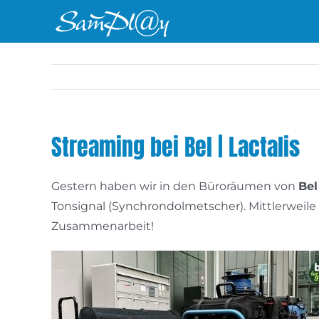
Zum
Inhalt
springen
Streaming bei Bel | Lactalis
Gestern haben wir in den Büroräumen von
Bel
Tonsignal (Synchrondolmetscher). Mittlerweile 
Zusammenarbeit!