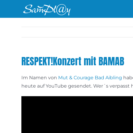
Zum
Inhalt
springen
RESPEKT!Konzert mit BAMAB
Im Namen von
Mut & Courage Bad Aibling
habe
heute auf YouTube gesendet. Wer´s verpasst h