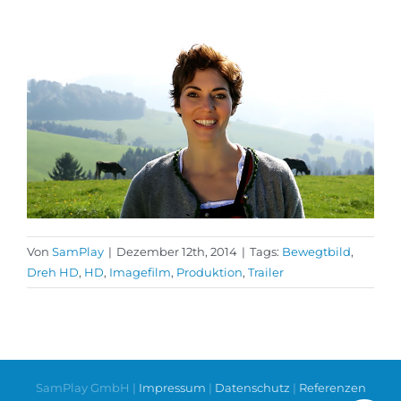
Von
SamPlay
|
Dezember 12th, 2014
|
Tags:
Bewegtbild
,
Dreh HD
,
HD
,
Imagefilm
,
Produktion
,
Trailer
SamPlay GmbH |
Impressum
|
Datenschutz
|
Referenzen