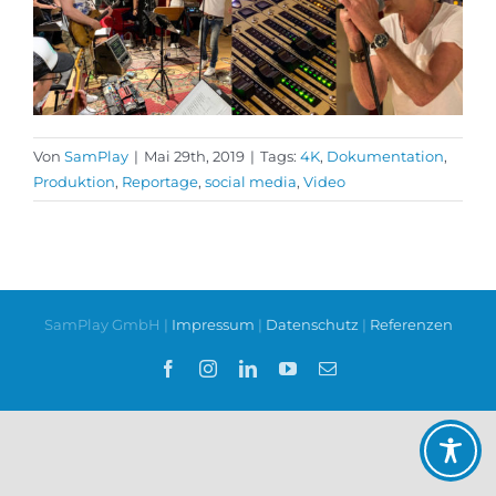
Von
SamPlay
|
Mai 29th, 2019
|
Tags:
4K
,
Dokumentation
,
Produktion
,
Reportage
,
social media
,
Video
SamPlay GmbH |
Impressum
|
Datenschutz
|
Referenzen
Facebook
Instagram
LinkedIn
YouTube
E-
Mail