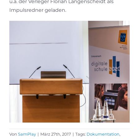
u.a. der Verleger Florian Langenscheidt als
Impulsredner geladen.
Von
SamPlay
|
März 27th, 2017
|
Tags:
Dokumentation
,