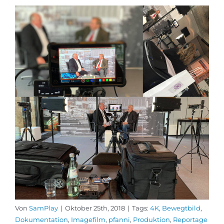
Von
SamPlay
|
Oktober 25th, 2018
|
Tags:
4K
,
Bewegtbild
,
Dokumentation
,
Imagefilm
,
pfanni
,
Produktion
,
Reportage