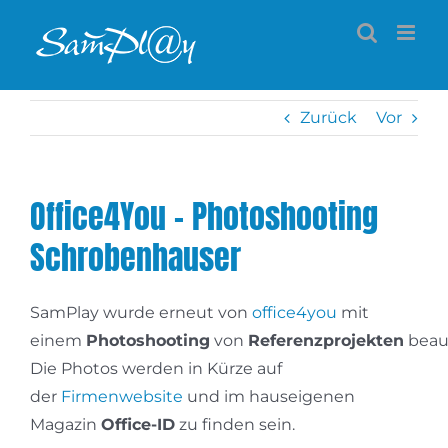
Zum
Inhalt
springen
Zurück
Vor
Office4You – Photoshooting
Schrobenhauser
SamPlay wurde erneut von
office4you
mit
einem
Photoshooting
von
Referenzprojekten
beauf
Die Photos werden in Kürze auf
der
Firmenwebsite
und im hauseigenen
Magazin
Office-ID
zu finden sein.