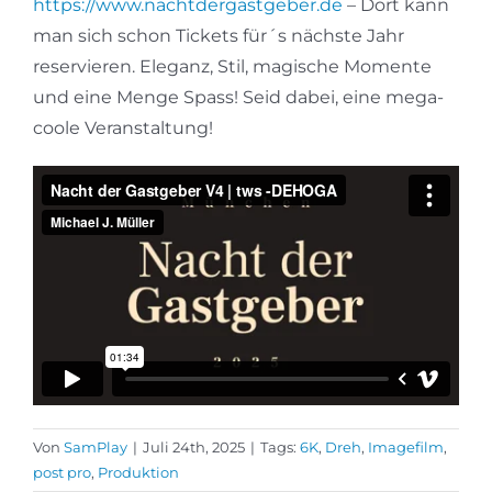
https://www.nachtdergastgeber.de
– Dort kann
man sich schon Tickets für´s nächste Jahr
reservieren. Eleganz, Stil, magische Momente
und eine Menge Spass! Seid dabei, eine mega-
coole Veranstaltung!
Von
SamPlay
|
Juli 24th, 2025
|
Tags:
6K
,
Dreh
,
Imagefilm
,
post pro
,
Produktion