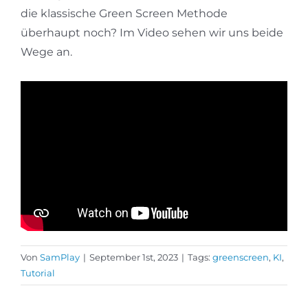
die klassische Green Screen Methode
überhaupt noch? Im Video sehen wir uns beide
Wege an.
Von
SamPlay
|
September 1st, 2023
|
Tags:
greenscreen
,
KI
,
Tutorial