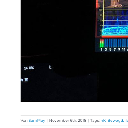
Von
SamPlay
|
November 6th, 2018
|
Tags:
4K
,
Bewegtbil