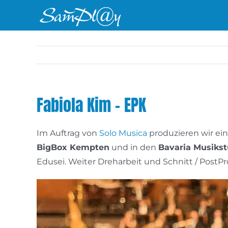
Zum
Inhalt
springen
Fabiola Kim – EPK
Im Auftrag von
Solo Musica
produzieren wir ein
BigBox Kempten
und in den
Bavaria Musiks
Edusei. Weiter Dreharbeit und Schnitt / PostPr