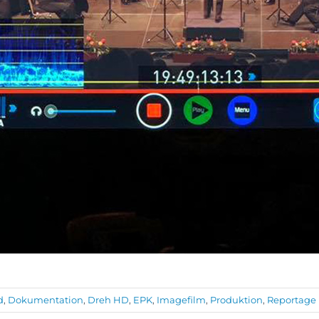
d
,
Dokumentation
,
Dreh HD
,
EPK
,
Imagefilm
,
Produktion
,
Reportage