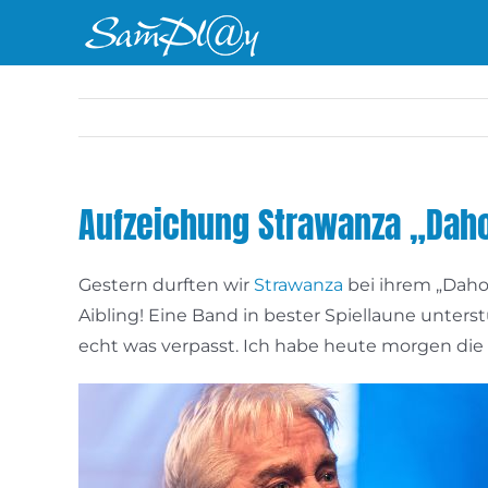
Zum
Inhalt
springen
Aufzeichung Strawanza „Dah
Gestern durften wir
Strawanza
bei ihrem „Daho
Aibling! Eine Band in bester Spiellaune unte
echt was verpasst. Ich habe heute morgen die Bi