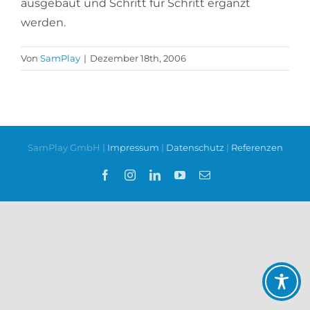
ausgebaut und Schritt für Schritt ergänzt
werden.
Von
SamPlay
|
Dezember 18th, 2006
SamPlay GmbH |
Impressum
|
Datenschutz
|
Referenzen
Facebook
Instagram
LinkedIn
YouTube
E-
Mail