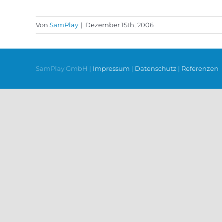
Von
SamPlay
|
Dezember 15th, 2006
SamPlay GmbH |
Impressum
|
Datenschutz
|
Referenzen