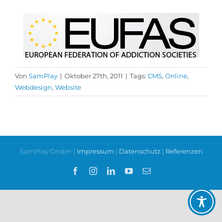
Von
SamPlay
|
Oktober 27th, 2011
|
Tags:
CMS
,
Online
,
Webdesign
,
Website
SamPlay GmbH |
Impressum
|
Datenschutz
|
Referenzen
Facebook
Instagram
LinkedIn
YouTube
E-
Mail