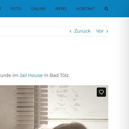
M
FOTO
ONLINE
NEWS
KONTAKT
Zurück
Vor
wurde im
Jail House
in Bad Tölz.