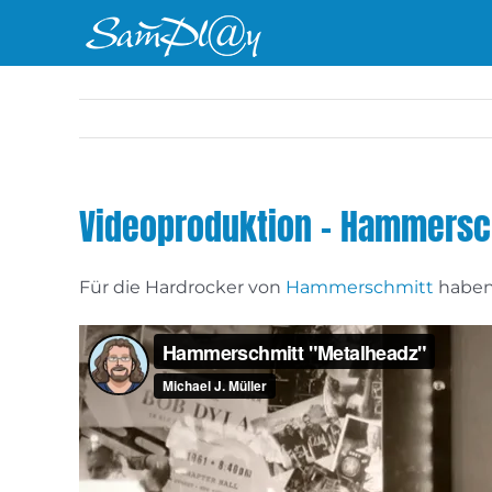
Zum
Inhalt
springen
Videoproduktion – Hammersc
Für die Hardrocker von
Hammerschmitt
haben 