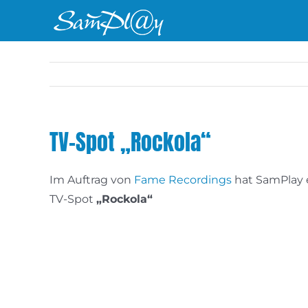
Zum
Inhalt
springen
TV-Spot „Rockola“
Im Auftrag von
Fame Recordings
hat SamPlay e
TV-Spot
„Rockola“