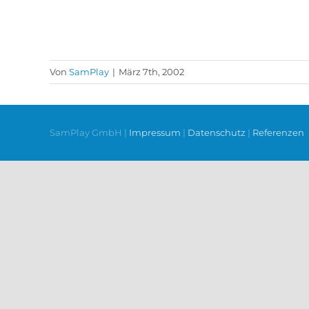
Von
SamPlay
|
März 7th, 2002
SamPlay GmbH |
Impressum
|
Datenschutz
|
Referenzen