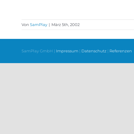
Von
SamPlay
|
März 5th, 2002
SamPlay GmbH |
Impressum
|
Datenschutz
|
Referenzen