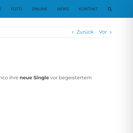
M
FOTO
ONLINE
NEWS
KONTAKT
Zurück
Vor
anco ihre
neue Single
vor begeistertem