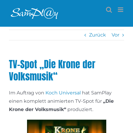
Zum
Inhalt
springen
Zurück
Vor
TV-Spot „Die Krone der
Volksmusik“
Im Auftrag von
Koch Universal
hat SamPlay
einen komplett animierten TV-Spot für
„Die
Krone der Volksmusik“
produziert.