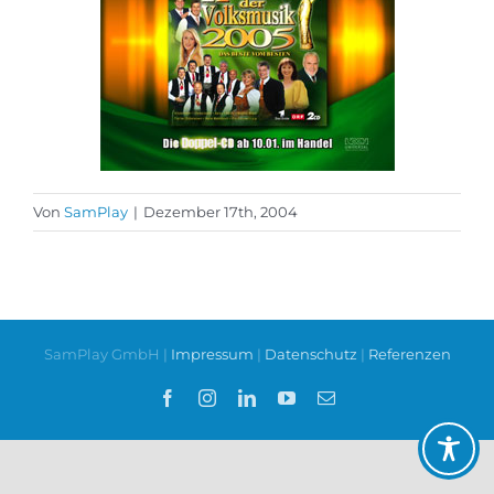
Von
SamPlay
|
Dezember 17th, 2004
SamPlay GmbH |
Impressum
|
Datenschutz
|
Referenzen
Facebook
Instagram
LinkedIn
YouTube
E-
Mail