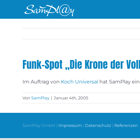
Zum
Inhalt
springen
Funk-Spot „Die Krone der Vo
Im Auftrag von
Koch Universal
hat SamPlay ein
Von
SamPlay
|
Januar 4th, 2005
SamPlay GmbH |
Impressum
|
Datenschutz
|
Referenzen