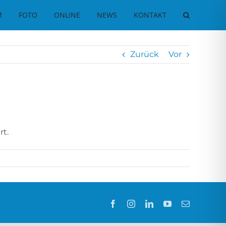
M
FOTO
ONLINE
NEWS
KONTAKT
Zurück
Vor
rt.
Facebook
Instagram
LinkedIn
YouTube
E-
Mail