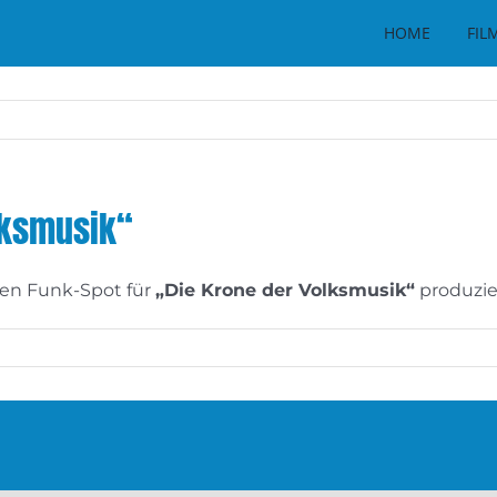
HOME
FIL
lksmusik“
en Funk-Spot für
„Die Krone der Volksmusik“
produzie