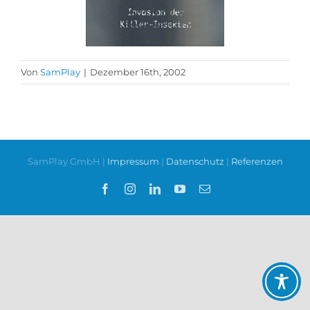
Von
SamPlay
|
Dezember 16th, 2002
SamPlay GmbH |
Impressum
|
Datenschutz
|
Referenzen
Facebook
Instagram
LinkedIn
YouTube
E-
Mail