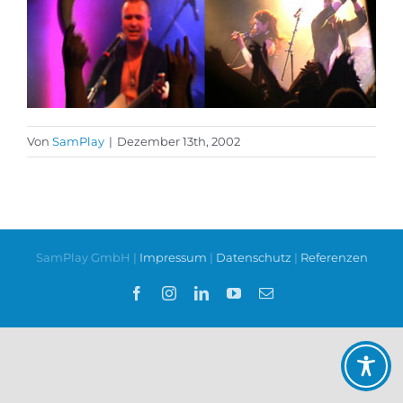
Von
SamPlay
|
Dezember 13th, 2002
SamPlay GmbH |
Impressum
|
Datenschutz
|
Referenzen
Facebook
Instagram
LinkedIn
YouTube
E-
Mail