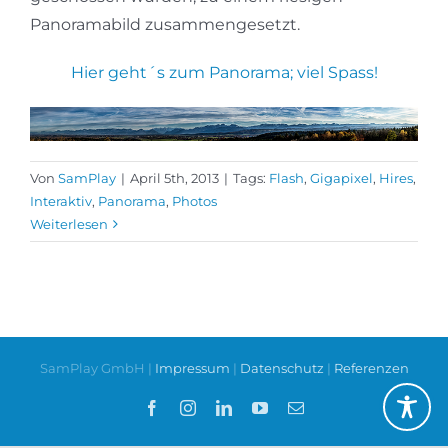
Panoramabild zusammengesetzt.
Hier geht´s zum Panorama; viel Spass!
Von
SamPlay
|
April 5th, 2013
|
Tags:
Flash
,
Gigapixel
,
Hires
,
Interaktiv
,
Panorama
,
Photos
Weiterlesen
SamPlay GmbH |
Impressum
|
Datenschutz
|
Referenzen
Facebook
Instagram
LinkedIn
YouTube
E-
Mail