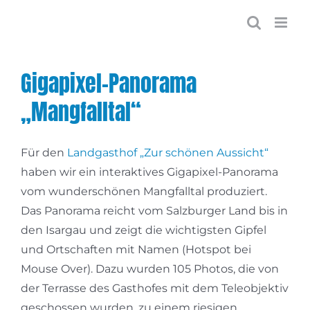
Zum
Inhalt
springen
Gigapixel-Panorama
„Mangfalltal“
Für den
Landgasthof „Zur schönen Aussicht“
haben wir ein interaktives Gigapixel-Panorama
vom wunderschönen Mangfalltal produziert.
Das Panorama reicht vom Salzburger Land bis in
den Isargau und zeigt die wichtigsten Gipfel
und Ortschaften mit Namen (Hotspot bei
Mouse Over). Dazu wurden 105 Photos, die von
der Terrasse des Gasthofes mit dem Teleobjektiv
geschossen wurden, zu einem riesigen