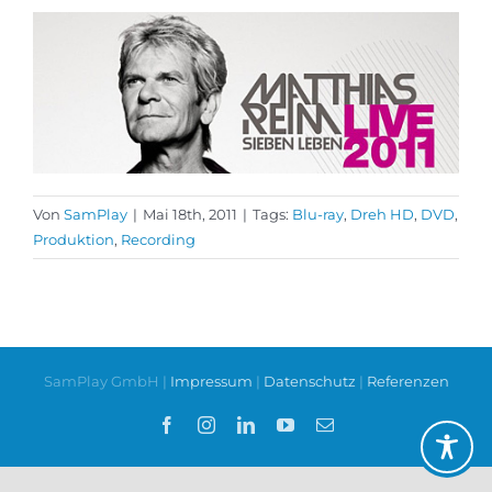
Von
SamPlay
|
Mai 18th, 2011
|
Tags:
Blu-ray
,
Dreh HD
,
DVD
,
Produktion
,
Recording
SamPlay GmbH |
Impressum
|
Datenschutz
|
Referenzen
Facebook
Instagram
LinkedIn
YouTube
E-
Mail