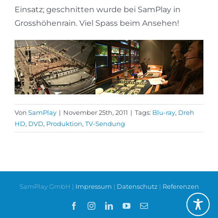
Einsatz; geschnitten wurde bei SamPlay in
Grosshöhenrain. Viel Spass beim Ansehen!
Von
SamPlay
|
November 25th, 2011
|
Tags:
Blu-ray
,
Dreh
HD
,
DVD
,
Produktion
,
TV-Sendung
SamPlay GmbH |
Impressum
|
Datenschutz
|
Referenzen
Facebook
Instagram
LinkedIn
YouTube
E-
Mail