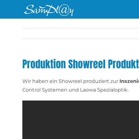
Zum
Inhalt
springen
Produktion Showreel Produkt
Wir haben ein Showreel produziert zur
Inszen
Control Systemen und Laowa Spezialoptik.