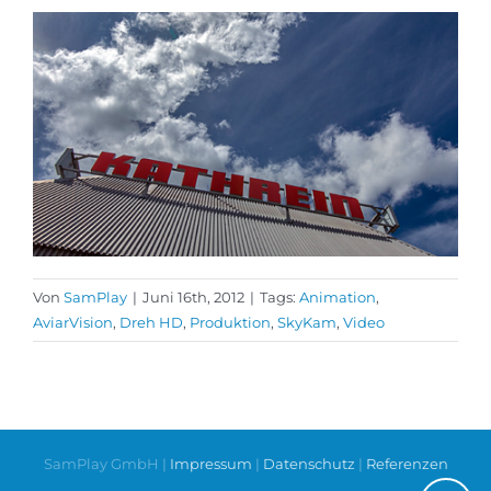
Von
SamPlay
|
Juni 16th, 2012
|
Tags:
Animation
,
AviarVision
,
Dreh HD
,
Produktion
,
SkyKam
,
Video
SamPlay GmbH |
Impressum
|
Datenschutz
|
Referenzen