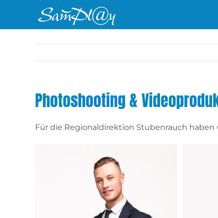
Zum
Inhalt
springen
Photoshooting & Videoproduk
Für die Regionaldirektion Stubenrauch haben