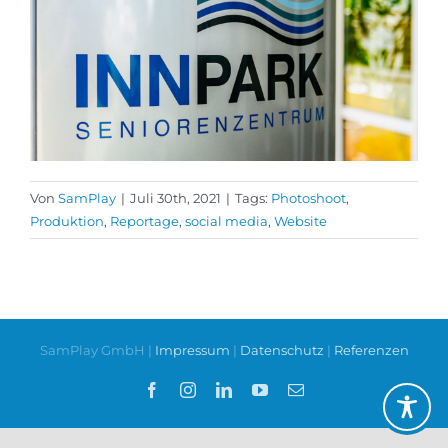
Von
SamPlay
|
Juli 30th, 2021
|
Tags:
Photoshoot
,
Produktion
,
Reportage
,
social media
,
Website
SamPlay GmbH |
Impressum
|
Datenschutz
|
Referenzen
Facebook
Instagram
LinkedIn
YouTube
E-
Mail