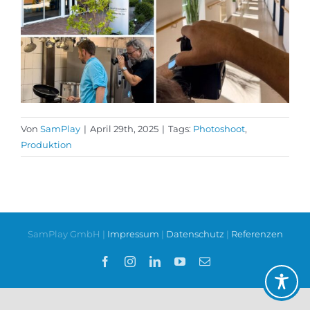
Von
SamPlay
|
April 29th, 2025
|
Tags:
Photoshoot
,
Produktion
SamPlay GmbH |
Impressum
|
Datenschutz
|
Referenzen
Facebook
Instagram
LinkedIn
YouTube
E-
Mail