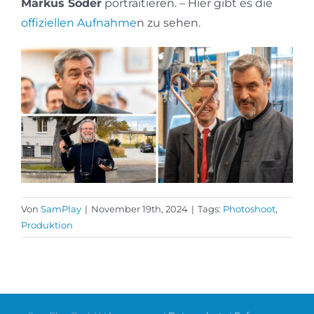
Markus Söder
portraitieren. – Hier gibt es die
offiziellen Aufnahme
n zu sehen.
Von
SamPlay
|
November 19th, 2024
|
Tags:
Photoshoot
,
Produktion