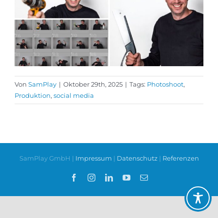
Von
SamPlay
|
Oktober 29th, 2025
|
Tags:
Photoshoot
,
Produktion
,
social media
SamPlay GmbH |
Impressum
|
Datenschutz
|
Referenzen
Facebook
Instagram
LinkedIn
YouTube
E-
Mail