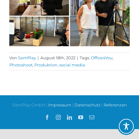
Von
SamPlay
|
August 18th, 2022
|
Tags:
Office4You
,
Photoshoot
,
Produktion
,
social media
SamPlay GmbH |
Impressum
|
Datenschutz
|
Referenzen
Facebook
Instagram
LinkedIn
YouTube
E-
Mail