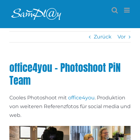
Zum
Inhalt
springen
Zurück
Vor
office4you – Photoshoot PiN
Team
Cooles Photoshoot mit
office4you
. Produktion
von weiteren Referenzfotos für social media und
web.