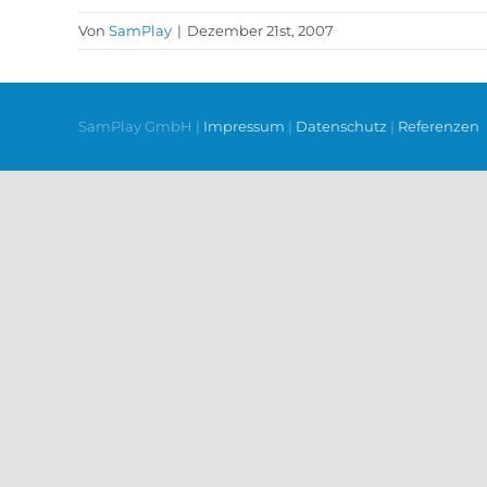
Von
SamPlay
|
Dezember 21st, 2007
SamPlay GmbH |
Impressum
|
Datenschutz
|
Referenzen