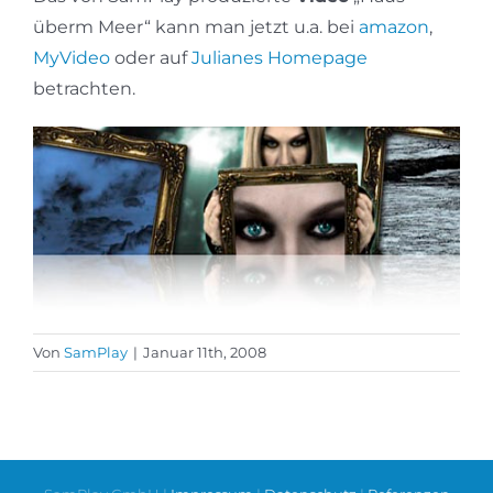
überm Meer“ kann man jetzt u.a. bei
amazon
,
MyVideo
oder auf
Julianes Homepage
betrachten.
Von
SamPlay
|
Januar 11th, 2008