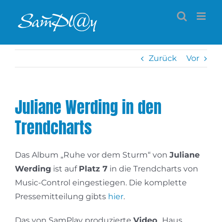
Zum
Inhalt
springen
Zurück
Vor
Juliane Werding in den
Trendcharts
Das Album „Ruhe vor dem Sturm“ von
Juliane
Werding
ist auf
Platz 7
in die Trendcharts von
Music-Control eingestiegen. Die komplette
Pressemitteilung gibts
hier
.
Das von SamPlay produzierte
Video
„Haus