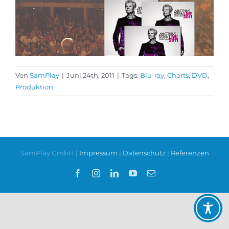
Von
SamPlay
|
Juni 24th, 2011
|
Tags:
Blu-ray
,
Charts
,
DVD
,
Produktion
SamPlay GmbH |
Impressum
|
Datenschutz
|
Referenzen
Facebook
Instagram
LinkedIn
YouTube
E-
Mail