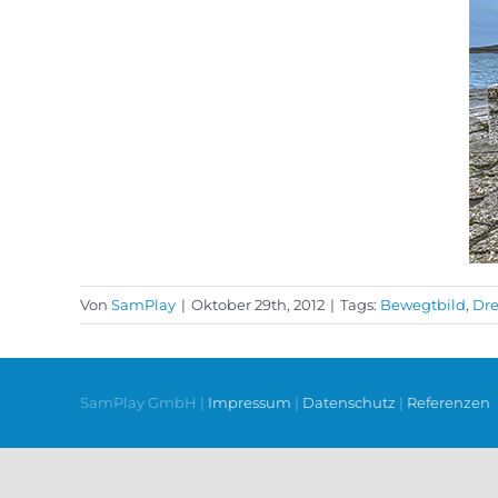
Von
SamPlay
|
Oktober 29th, 2012
|
Tags:
Bewegtbild
,
Dr
SamPlay GmbH |
Impressum
|
Datenschutz
|
Referenzen