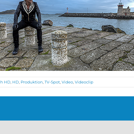
eh HD
,
HD
,
Produktion
,
TV-Spot
,
Video
,
Videoclip