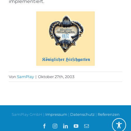
implementiert.
Von
SamPlay
|
Oktober 27th, 2003
SamPlay GmbH |
Impressum
|
Datenschutz
|
Referenzen
Facebook
Instagram
LinkedIn
YouTube
E-
Mail