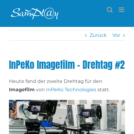
Zum
Inhalt
springen
Zurück
Vor
InPeKo Imagefilm – Drehtag #2
Heute fand der zweite Drehtag für den
Imagefilm
von
InPeKo Technologies
statt.