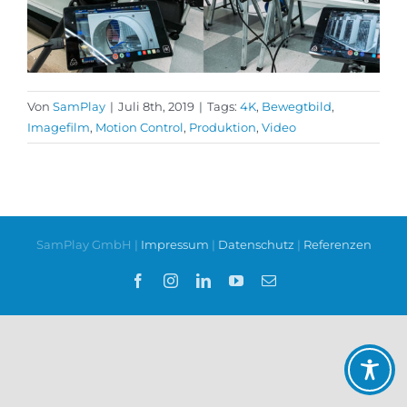
Von
SamPlay
|
Juli 8th, 2019
|
Tags:
4K
,
Bewegtbild
,
Imagefilm
,
Motion Control
,
Produktion
,
Video
SamPlay GmbH |
Impressum
|
Datenschutz
|
Referenzen
Facebook
Instagram
LinkedIn
YouTube
E-
Mail