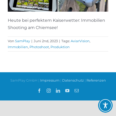
Heute bei perfektem Kaiserwetter: Immobilien
Shooting am Chiemsee!
Von
SamPlay
|
Juni 2nd, 2023
|
Tags:
AviarVision
,
Immobilien
,
Photoshoot
,
Produktion
SamPlay GmbH |
Impressum
|
Datenschutz
|
Referenzen
Facebook
Instagram
LinkedIn
YouTube
E-
Mail