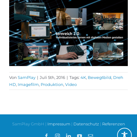
Von
SamPlay
|
Juli 5th, 2016
|
Tags:
4K
,
Bewegtbild
,
Dreh
HD
,
Imagefilm
,
Produktion
,
Video
SamPlay GmbH |
Impressum
|
Datenschutz
|
Referenzen
Facebook
Instagram
LinkedIn
YouTube
E-