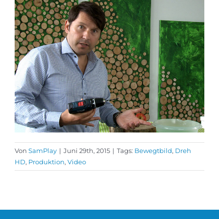
Von
SamPlay
|
Juni 29th, 2015
|
Tags:
Bewegtbild
,
Dreh
HD
,
Produktion
,
Video