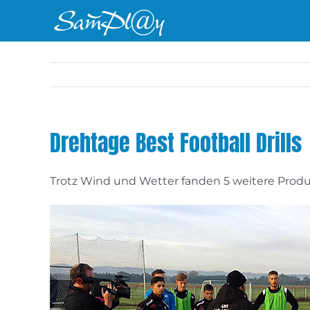
Zum
Inhalt
springen
Drehtage Best Football Drills
Trotz Wind und Wetter fanden 5 weitere Produ