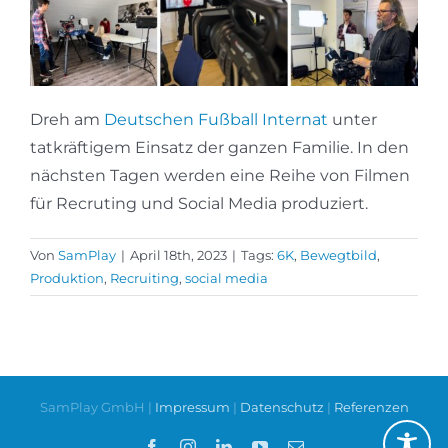
Dreh am
Deutschen Fußball Internat
unter
tatkräftigem Einsatz der ganzen Familie. In den
nächsten Tagen werden eine Reihe von Filmen
für Recruting und Social Media produziert.
Von
SamPlay
|
April 18th, 2023
|
Tags:
6K
,
Bewegtbild
,
Produktion
,
Recruiting
,
social media
SamPlay GmbH |
Impressum
|
Datenschutz
|
Referenzen
Facebook
Instagram
LinkedIn
YouTube
E-